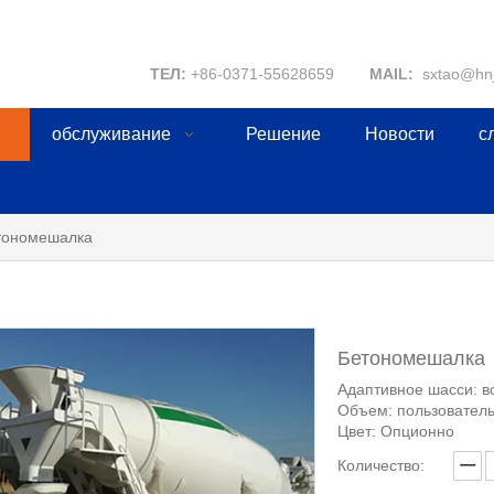
ТЕЛ:
+86-0371-55628659
MAIL:
sxtao@hn
обслуживание
Решение
Новости
с
тономешалка
Бетономешалка
Адаптивное шасси: в
Объем: пользовател
Цвет: Опционно
Количество: