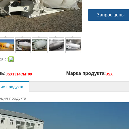
Запрос цены
я с:
ь:
Марка продукта:
JSX1314CMT09
JSX
ие продукта
кция продукта