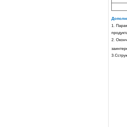
Дополн
1. Пара
продукт
2. Окон
заинтер
3.Сстру