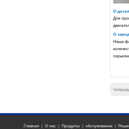
О детал
Для про
двигате
О завод
Наша фа
количес
серьезн
предыд
Главная
|
О нас
|
Продукты
|
обслуживание
|
Реше