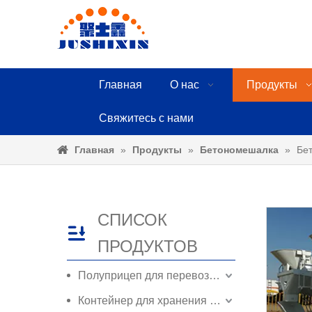
Главная
О нас
Продукты
Свяжитесь с нами
Главная
»
Продукты
»
Бетономешалка
»
Бе
СПИСОК
ПРОДУКТОВ
Полуприцеп для перевозки контейнеров
Контейнер для хранения контейнеров ISO