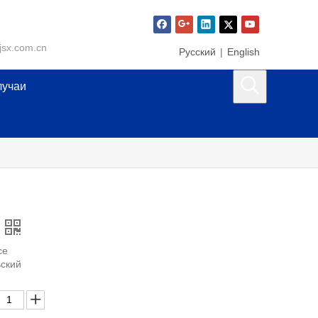
jsx.com.cn
Pусский
|
English
лучаи
се
ьский