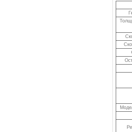
Г
Толщи
Ско
Ско
Ост
Модел
Ре