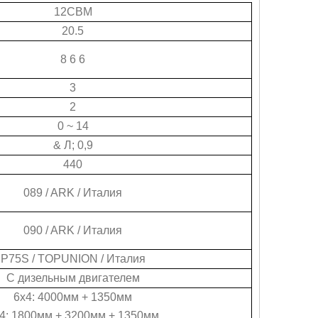
12CBM
20.5
8 6 6
3
2
0 ~ 14
& Л; 0,9
440
089 / ARK / Италия
090 / ARK / Италия
P75S / TOPUNION / Италия
С дизельным двигателем
6х4: 4000мм + 1350мм
4: 1800мм + 3200мм + 1350мм