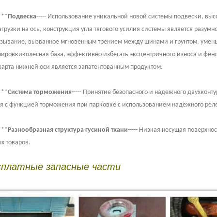
***
Подвеска
----- Использование уникальной новой системы подвески, вы
агрузки на ось, конструкция угла тягового усилия системы является разум
зывание, вызванное мгновенным трением между шинами и грунтом, уменьш
лировкиколесная база, эффективно избегать эксцентричного износа и фено
карта нижней оси является запатентованным продуктом.
***
Система торможения-
---- Принятие безопасного и надежного двухконт
я с функцией торможения при парковке с использованием надежного рел
***
Разнообразная структура гусиной ткани
----- Низкая несущая поверхно
х товаров.
сплатные запасные части