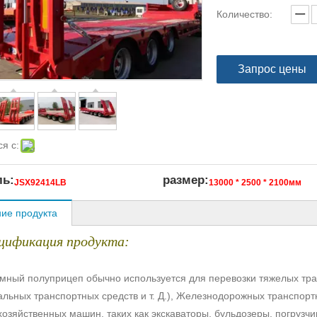
Количество:
Запрос цены
я с:
ь:
размер:
JSX92414LB
13000 * 2500 * 2100мм
ие продукта
ецификация продукта:
мный полуприцеп обычно используется для перевозки тяжелых тран
альных транспортных средств и т. Д.), Железнодорожных транспор
озяйственных машин, таких как экскаваторы, бульдозеры, погрузчики