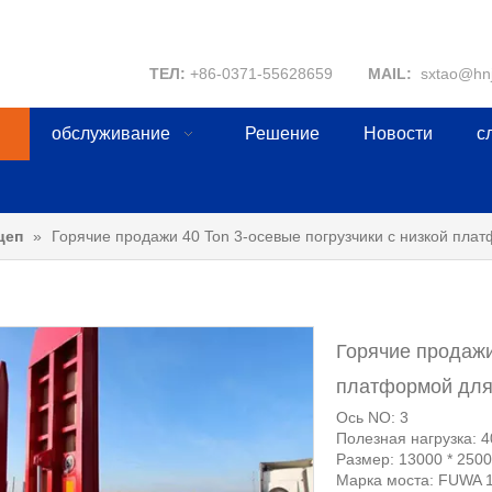
ТЕЛ:
+86-0371-55628659
MAIL:
sxtao@hn
обслуживание
Решение
Новости
с
цеп
»
Горячие продажи 40 Ton 3-осевые погрузчики с низкой пла
Горячие продажи
платформой для
Ось NO: 3
Полезная нагрузка: 4
Размер: 13000 * 2500
Марка моста: FUWA 