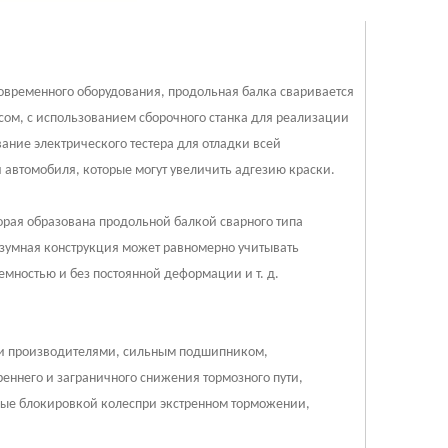
современного оборудования, продольная балка сваривается
сом, с использованием сборочного станка для реализации
ание электрического тестера для отладки всей
 автомобиля, которые могут увеличить адгезию краски.
торая образована продольной балкой сварного типа
разумная конструкция может равномерно учитывать
емностью и без постоянной деформации и т. д.
ми производителями, сильным подшипником,
еннего и заграничного снижения тормозного пути,
нные блокировкой колеспри экстренном торможении,