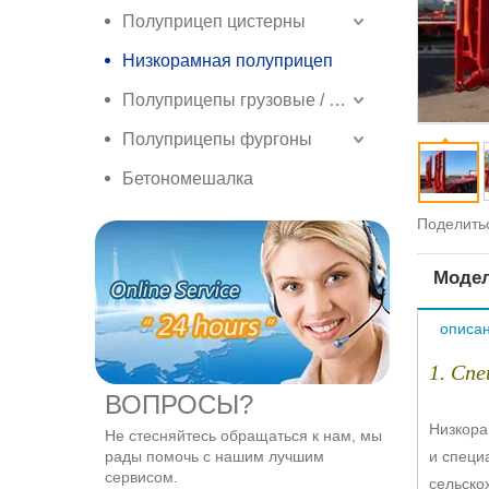
Полуприцеп цистерны
Низкорамная полуприцеп
Полуприцепы грузовые / боковые грузовые полуприцепы
Полуприцепы фургоны
Бетономешалка
Поделитьс
Модел
описан
1. Сп
ВОПРОСЫ?
Низкора
Не стесняйтесь обращаться к нам, мы
рады помочь с нашим лучшим
и специ
сервисом.
сельскох