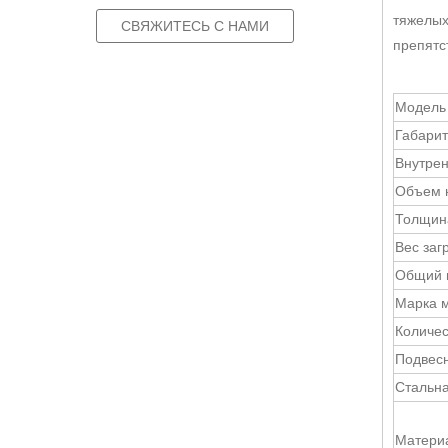
тяжелых
СВЯЖИТЕСЬ С НАМИ
препятс
Модель
Габарит
Внутрен
Объем 
Толщин
Вес загр
Общий в
Марка 
Количес
Подвес
Стальн
Материа