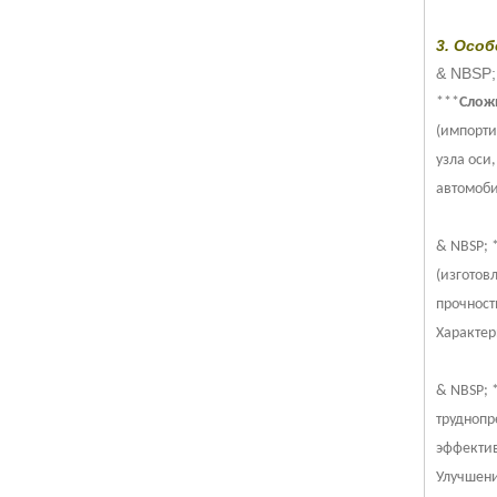
3. Осо
& NBSP;
***
Слож
(импорти
узла оси
автомоби
& NBSP; 
(изготов
прочност
Характер
& NBSP; 
труднопр
эффектив
Улучшени