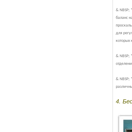
& NBSP; 
баланс н
проскаль
для регу
которых 
& NBSP; 
отделени
& NBSP; 
различны
4. Бе