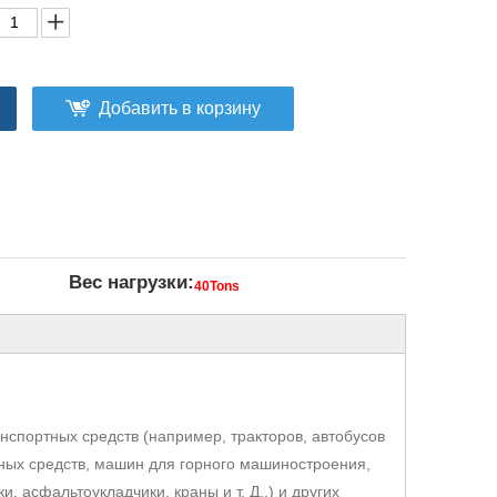
Добавить в корзину
Вес нагрузки:
40Tons
спортных средств (например, тракторов, автобусов
тных средств, машин для горного машиностроения,
, асфальтоукладчики, краны и т. Д..) и других