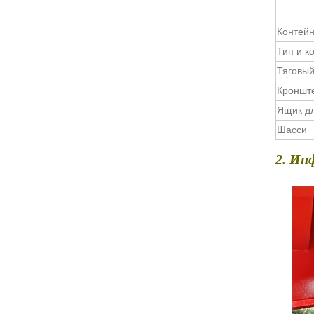
Контейн
Тип и к
Тяговы
Кронште
Ящик дл
Шасси
2. Ин