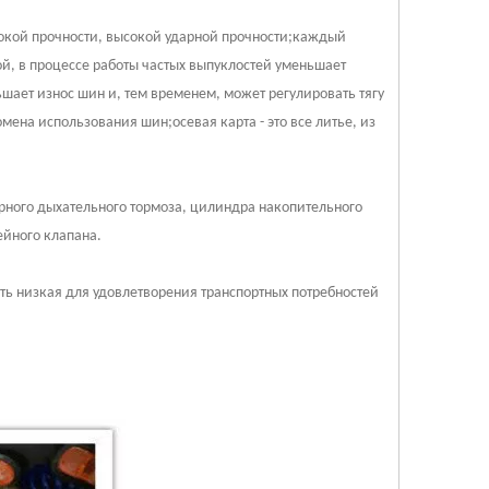
сокой прочности, высокой ударной прочности;каждый
ной, в процессе работы частых выпуклостей уменьшает
ает износ шин и, тем временем, может регулировать тягу
мена использования шин;осевая карта - это все литье, из
урного дыхательного тормоза, цилиндра накопительного
ейного клапана.
сть низкая для удовлетворения транспортных потребностей