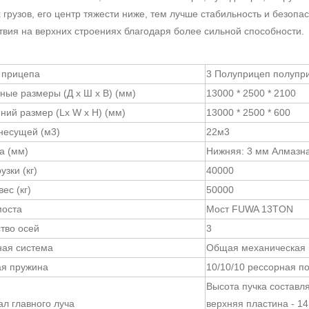
 грузов, его центр тяжести ниже, тем лучше стабильность и безопа
твия на верхних строениях благодаря более сильной способности.
 прицепа
3 Полуприцеп полупри
ные размеры (Д х Ш х В) (мм)
13000 * 2500 * 2100
ний размер (Lx W x H) (мм)
13000 * 2500 * 600
несущей (м3)
22м3
а (мм)
Нижняя: 3 мм Алмазна
узки (кг)
40000
ес (кг)
50000
моста
Мост FUWA 13TON
тво осей
3
ная система
Общая механическая 
ая пружина
10/10/10 рессорная п
Высота пучка составл
л главного луча
верхняя пластина - 14