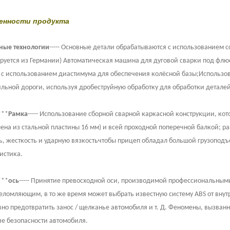
бенности продукта
ные технологии
----- Основные детали обрабатываются с использованием 
руется из Германии) Автоматическая машина для дуговой сварки под флю
, с использованием диастимума для обеспечения колёсной базы;Использов
льной дороги, используя дробеструйную обработку для обработки деталей
***
Рамка
----- Использование сборной сварной каркасной конструкции, ко
лена ​​из стальной пластины 16 мм) и всей проходной поперечной балкой; 
ь, жесткость и ударную вязкостьчтобы прицеп обладал большой грузоподъ
истика.
***
ось
----- Принятие превосходной оси, производимой профессиональны
еломляющим, в то же время может выбрать известную систему ABS от внутр
но предотвратить занос / щелканье автомобиля и т. Д. Феномены, вызва
е безопасности автомобиля.