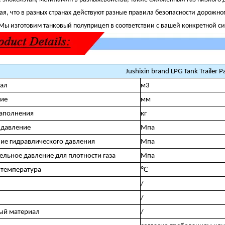
ая, что в разных странах действуют разные правила безопасности дорож
Мы изготовим танковый полуприцеп в соответствии с вашей конкретной с
Jushixin brand LPG Tank Trailer 
ал
м3
ие
мм
аполнения
кг
 давление
Мпа
ие гидравлического давления
Мпа
ельное давление для плотности газа
Мпа
 температура
℃
/
/
ый материал
/