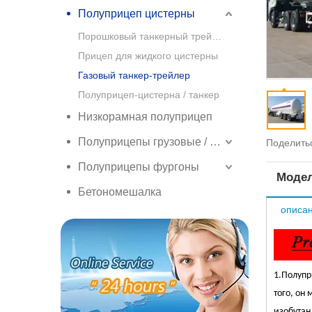
Полуприцеп цистерны
Порошковый танкерный трейлер
Прицеп для жидкого цистерны
Газовый танкер-трейлер
Полуприцеп-цистерна / танкер
Низкорамная полуприцеп
Полуприцепы грузовые / боковые грузовые полуприцепы
Поделитьс
Полуприцепы фургоны
Модел
Бетономешалка
описан
1.
Полупр
того, он
изобутан