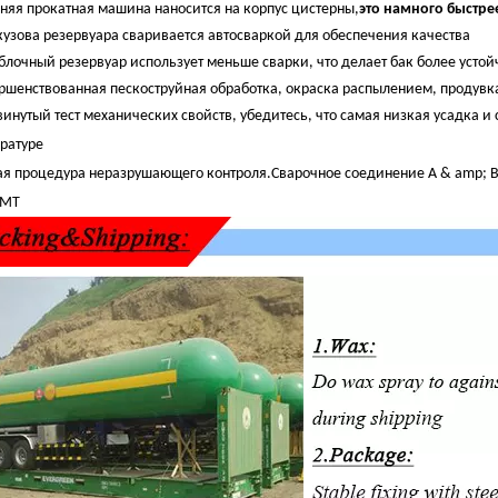
няя прокатная машина наносится на корпус цистерны,
это намного быстре
кузова резервуара сваривается автосваркой для обеспечения качества
лочный резервуар использует меньше сварки, что делает бак более усто
ршенствованная пескоструйная обработка, окраска распылением, продувк
инутый тест механических свойств, убедитесь, что самая низкая усадка и
ратуре
ая процедура неразрушающего контроля.Сварочное соединение A & amp; 
 MT