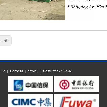
ущий:
ние
|
Новости
|
случай
|
Свяжитесь с нами