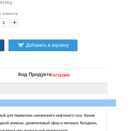
4910Kg
у клиента
Добавить в корзину
Код Продукта:
87163900
мый для перевозки сжиженного нефтяного газа. Кроме
 жидкий аммиак, диметиловый эфир и метанол, бутадиен,
 давления при нормальной температуре.