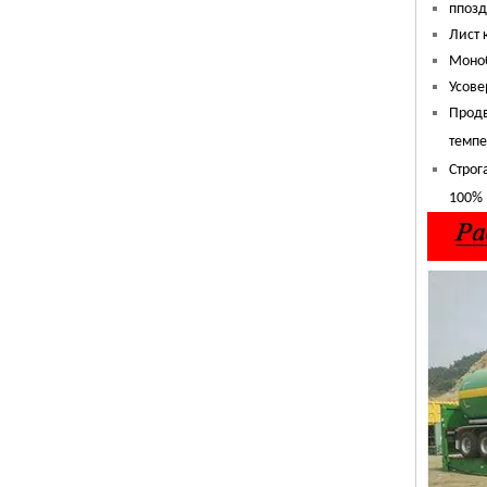
п
позд
Лист 
Моноб
Усове
Продв
темпе
Строг
100%