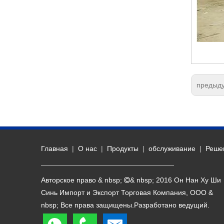
предыд
Главная
|
О нас
|
Продукты
|
обслуживание
|
Реше
Авторское право & nbsp;
& nbsp; 2016 Он Нан Ху Ши

Синь Импорт и Экспорт Торговая Компания, ООО &
nbsp; Все права защищены.Разработано
ведущий
.