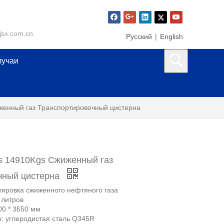
jsx.com.cn
Pусский
|
English
лучаи
иженный газ Транспортировочный цистерна
rs 14910Kgs Сжиженный газ
чный цистерна
тировка сжиженного нефтяного газа
 литров
00 * 3650 мм
: углеродистая сталь Q345R