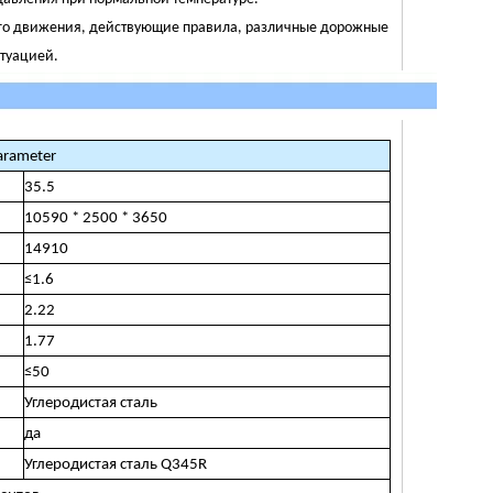
ного движения, действующие правила, различные дорожные
итуацией.
Parameter
35.5
10590 * 2500 * 3650
14910
≤1.6
2.22
1.77
≤50
Углеродистая сталь
да
Углеродистая сталь Q345R