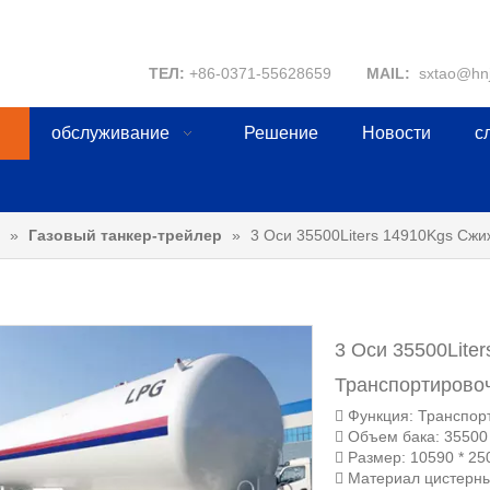
ТЕЛ:
+86-0371-55628659
MAIL:
sxtao@hn
обслуживание
Решение
Новости
с
»
Газовый танкер-трейлер
»
3 Оси 35500Liters 14910Kgs Сж
3 Оси 35500Lite
Транспортирово
 Функция: Транспор
 Объем бака: 35500
 Размер: 10590 * 25
 Материал цистерны