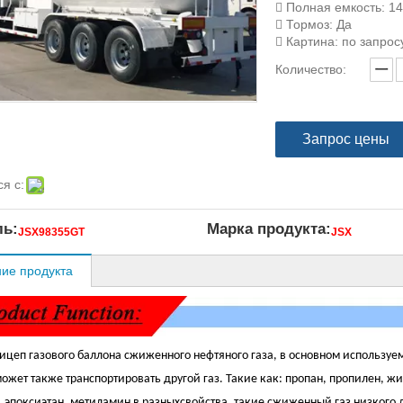
 Полная емкость: 1
 Тормоз: Да
 Картина: по запрос
Количество:
Запрос цены
я с:
ь:
Марка продукта:
JSX98355GT
JSX
ие продукта
ицеп газового баллона сжиженного нефтяного газа, в основном используе
 может также транспортировать другой газ. Такие как: пропан, пропилен,
, эпоксиэтан, метиламин в разныхсвойства, такие сжиженный газ низкого